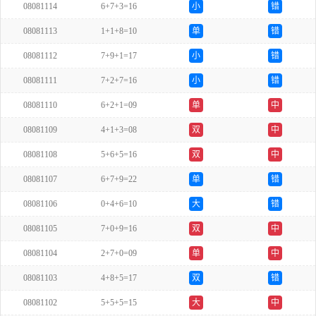
08081114
6+7+3=16
小
错
08081113
1+1+8=10
单
错
08081112
7+9+1=17
小
错
08081111
7+2+7=16
小
错
08081110
6+2+1=09
单
中
08081109
4+1+3=08
双
中
08081108
5+6+5=16
双
中
08081107
6+7+9=22
单
错
08081106
0+4+6=10
大
错
08081105
7+0+9=16
双
中
08081104
2+7+0=09
单
中
08081103
4+8+5=17
双
错
08081102
5+5+5=15
大
中