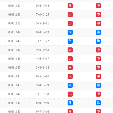
08081152
0+5+9=14
双
中
08081151
7+9+9=25
大
中
08081150
5+5+1=11
小
中
08081149
0+4+9=13
大
错
08081148
7+7+8=22
单
错
08081147
9+5+4=18
大
中
08081146
4+5+8=17
大
中
08081145
3+8+3=14
双
中
08081144
6+5+5=16
大
中
08081143
5+4+0=09
双
错
08081142
1+1+6=08
小
中
08081141
8+9+2=19
双
错
08081140
9+7+0=16
双
中