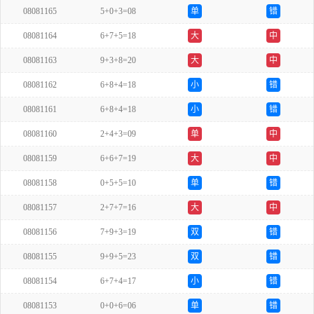
08081165
5+0+3=08
单
错
08081164
6+7+5=18
大
中
08081163
9+3+8=20
大
中
08081162
6+8+4=18
小
错
08081161
6+8+4=18
小
错
08081160
2+4+3=09
单
中
08081159
6+6+7=19
大
中
08081158
0+5+5=10
单
错
08081157
2+7+7=16
大
中
08081156
7+9+3=19
双
错
08081155
9+9+5=23
双
错
08081154
6+7+4=17
小
错
08081153
0+0+6=06
单
错