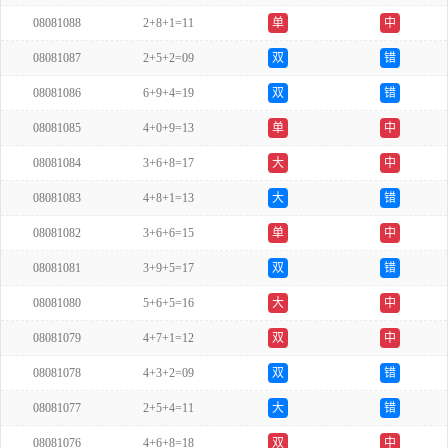
08081088
2+8+1=11
单
中
08081087
2+5+2=09
双
错
08081086
6+9+4=19
双
错
08081085
4+0+9=13
单
中
08081084
3+6+8=17
大
中
08081083
4+8+1=13
大
错
08081082
3+6+6=15
单
中
08081081
3+9+5=17
双
错
08081080
5+6+5=16
大
中
08081079
4+7+1=12
双
中
08081078
4+3+2=09
双
错
08081077
2+5+4=11
大
错
08081076
4+6+8=18
双
中