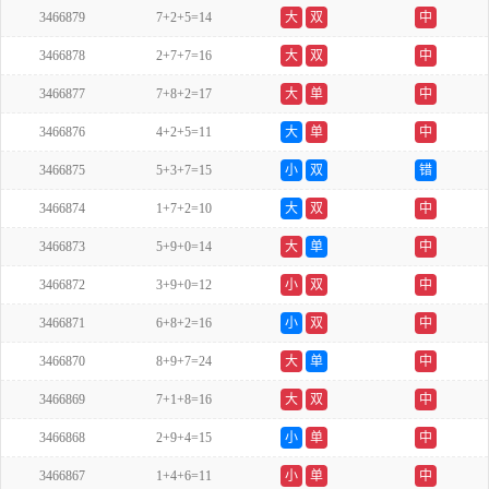
3466879
7+2+5=14
大
双
中
3466878
2+7+7=16
大
双
中
3466877
7+8+2=17
大
单
中
3466876
4+2+5=11
大
单
中
3466875
5+3+7=15
小
双
错
3466874
1+7+2=10
大
双
中
3466873
5+9+0=14
大
单
中
3466872
3+9+0=12
小
双
中
3466871
6+8+2=16
小
双
中
3466870
8+9+7=24
大
单
中
3466869
7+1+8=16
大
双
中
3466868
2+9+4=15
小
单
中
3466867
1+4+6=11
小
单
中