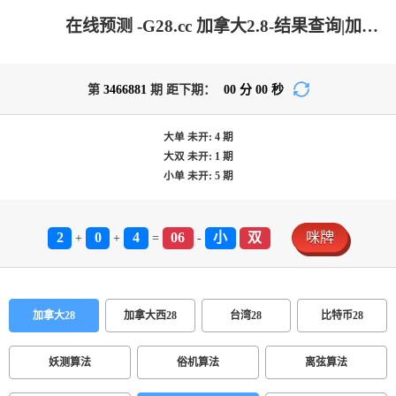
在线预测 -G28.cc 加拿大2.8-结果查询|加拿大2.8 PC查询结果预测|加拿大2.8结果分析|加拿大2.8在线|加拿大pc2.8预测-在线预测_极致火热优质的免费预测网站!
第
3466881
期 距下期：
00
分
00
秒
大单
未开:
4
期
大双
未开:
1
期
小单
未开:
5
期
2
0
4
06
小
双
咪牌
+
+
=
-
加拿大28
加拿大西28
台湾28
比特币28
妖测算法
俗机算法
离弦算法