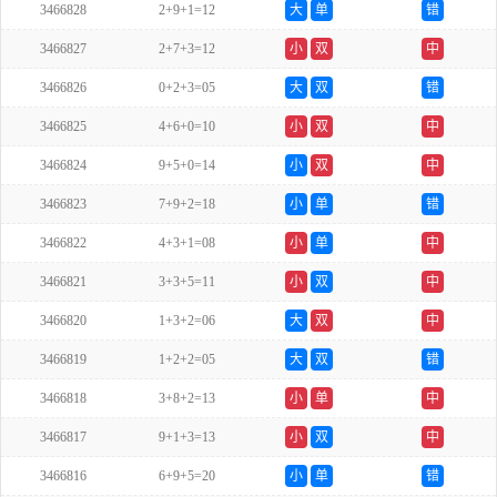
3466828
2+9+1=12
大
单
错
3466827
2+7+3=12
小
双
中
3466826
0+2+3=05
大
双
错
3466825
4+6+0=10
小
双
中
3466824
9+5+0=14
小
双
中
3466823
7+9+2=18
小
单
错
3466822
4+3+1=08
小
单
中
3466821
3+3+5=11
小
双
中
3466820
1+3+2=06
大
双
中
3466819
1+2+2=05
大
双
错
3466818
3+8+2=13
小
单
中
3466817
9+1+3=13
小
双
中
3466816
6+9+5=20
小
单
错