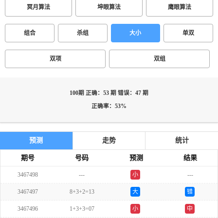
冥月算法
坤眼算法
鹰眼算法
组合
杀组
大小
单双
双项
双组
100期 正确：53 期 错误：47 期
正确率：53%
预测
走势
统计
期号
号码
预测
结果
3467498
---
小
---
双
3467497
8+3+2=13
大
错
3467496
1+3+3=07
小
中