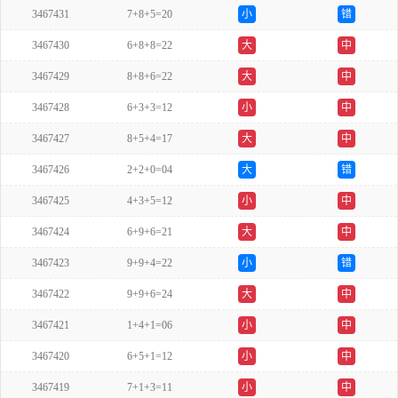
3467431
7+8+5=20
小
错
3467430
6+8+8=22
大
中
3467429
8+8+6=22
大
中
3467428
6+3+3=12
小
中
3467427
8+5+4=17
大
中
3467426
2+2+0=04
大
错
3467425
4+3+5=12
小
中
3467424
6+9+6=21
大
中
3467423
9+9+4=22
小
错
3467422
9+9+6=24
大
中
3467421
1+4+1=06
小
中
3467420
6+5+1=12
小
中
3467419
7+1+3=11
小
中