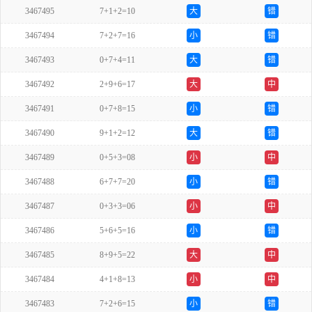
3467495
7+1+2=10
大
错
3467494
7+2+7=16
小
错
3467493
0+7+4=11
大
错
3467492
2+9+6=17
大
中
3467491
0+7+8=15
小
错
3467490
9+1+2=12
大
错
3467489
0+5+3=08
小
中
3467488
6+7+7=20
小
错
3467487
0+3+3=06
小
中
3467486
5+6+5=16
小
错
3467485
8+9+5=22
大
中
3467484
4+1+8=13
小
中
3467483
7+2+6=15
小
错