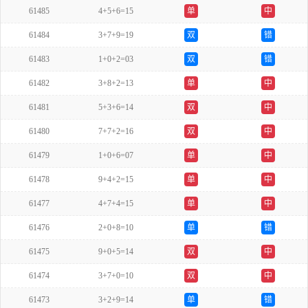
61485
4+5+6=15
单
中
61484
3+7+9=19
双
错
61483
1+0+2=03
双
错
61482
3+8+2=13
单
中
61481
5+3+6=14
双
中
61480
7+7+2=16
双
中
61479
1+0+6=07
单
中
61478
9+4+2=15
单
中
61477
4+7+4=15
单
中
61476
2+0+8=10
单
错
61475
9+0+5=14
双
中
61474
3+7+0=10
双
中
61473
3+2+9=14
单
错