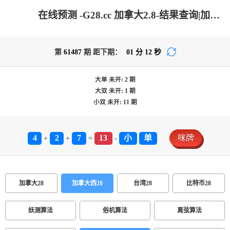
在线预测 -G28.cc 加拿大2.8-结果查询|加拿大2.8 PC查询结果预测|加拿大2.8结果分析|加拿大2.8在线|加拿大pc2.8预测-在线预测_极致火热优质的免费预测网站!
第
61487
期 距下期：
01
分
12
秒
大单
未开:
2
期
大双
未开:
1
期
小双
未开:
11
期
4
2
7
13
小
单
咪牌
+
+
=
-
加拿大28
加拿大西28
台湾28
比特币28
妖测算法
俗机算法
离弦算法