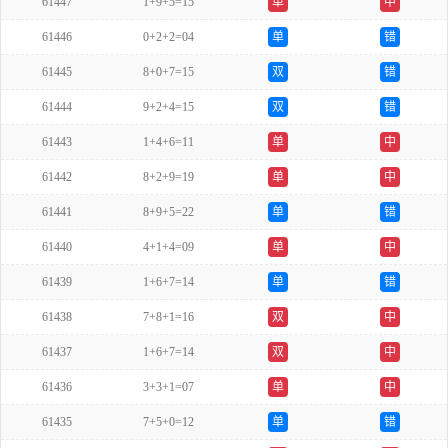
61447
1+9+5=15
单
中
61446
0+2+2=04
单
错
61445
8+0+7=15
双
错
61444
9+2+4=15
双
错
61443
1+4+6=11
单
中
61442
8+2+9=19
单
中
61441
8+9+5=22
单
错
61440
4+1+4=09
单
中
61439
1+6+7=14
单
错
61438
7+8+1=16
双
中
61437
1+6+7=14
双
中
61436
3+3+1=07
单
中
61435
7+5+0=12
单
错