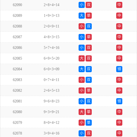
62090
2+8+4=14
小
双
中
62089
1+9+3=13
大
单
中
62088
2+0+9=11
小
双
中
62087
4+8+3=15
小
单
中
62086
5+7+4=16
小
双
中
62085
6+9+5=20
大
双
中
62084
6+0+3=09
大
双
错
62083
0+7+4=11
小
双
中
62082
2+6+5=13
小
单
中
62081
9+6+8=23
小
双
错
62080
9+3+9=21
大
单
中
62079
8+0+4=12
小
单
中
62078
3+9+4=16
小
双
中