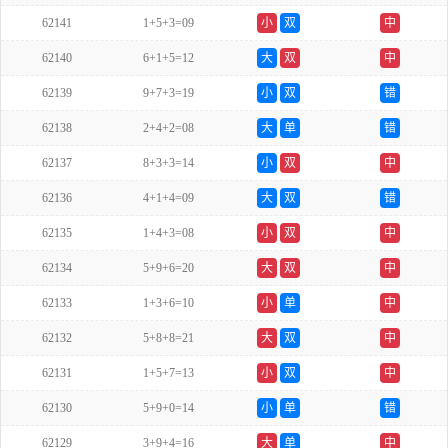
62141
1+5+3=09
小
双
中
62140
6+1+5=12
大
双
中
62139
9+7+3=19
小
双
错
62138
2+4+2=08
大
单
错
62137
8+3+3=14
小
双
中
62136
4+1+4=09
大
双
错
62135
1+4+3=08
小
双
中
62134
5+9+6=20
大
双
中
62133
1+3+6=10
小
单
中
62132
5+8+8=21
大
双
中
62131
1+5+7=13
小
双
中
62130
5+9+0=14
小
单
错
62129
3+9+4=16
大
单
中