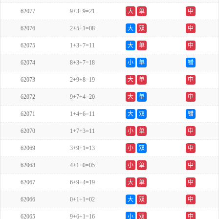
62077
9+3+9=21
大
单
中
62076
2+5+1=08
大
双
中
62075
1+3+7=11
大
单
中
62074
8+3+7=18
小
单
错
62073
2+9+8=19
大
单
中
62072
9+7+4=20
大
单
中
62071
1+4+6=11
大
双
错
62070
1+7+3=11
小
单
中
62069
3+9+1=13
小
双
中
62068
4+1+0=05
小
单
中
62067
6+9+4=19
大
单
中
62066
0+1+1=02
大
双
中
62065
9+6+1=16
小
双
中