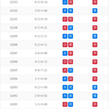
62103
0+5+9=14
小
双
中
62102
5+0+3=08
大
单
错
62101
0+2+8=10
小
双
中
62100
8+5+8=21
大
双
中
62099
6+3+2=11
大
双
错
62098
9+2+0=11
小
单
中
62097
3+6+0=09
大
单
中
62096
4+2+6=12
小
双
中
62095
6+8+7=21
大
双
中
62094
1+1+0=02
大
双
中
62093
6+2+1=09
大
双
错
62092
2+0+0=02
大
单
错
62091
1+5+3=09
小
双
中