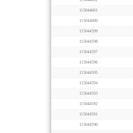
115044601
115044600
115044599
115044598
115044597
115044596
115044595
115044594
115044593
115044592
115044591
115044590