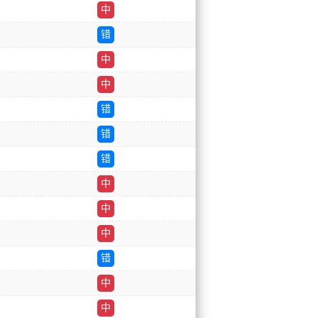
中
错
中
中
错
错
错
中
中
中
错
中
中