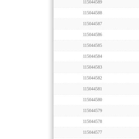
115044589
115044588
115044587
115044586
115044585
115044584
115044583
115044582
115044581
115044580
115044579
115044578
115044577