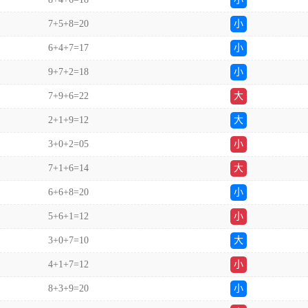
7+5+8=20
小
6+4+7=17
小
9+7+2=18
小
7+9+6=22
大
2+1+9=12
大
3+0+2=05
小
7+1+6=14
大
6+6+8=20
小
5+6+1=12
小
3+0+7=10
大
4+1+7=12
小
8+3+9=20
小