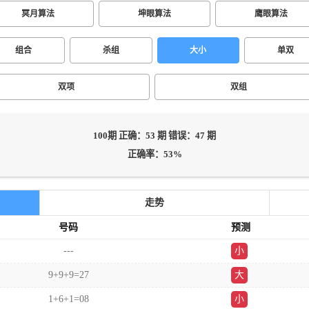
冥月算法
坤眼算法
鹰眼算法
组合
杀组
大小
单双
双项
双组
100期 正确：53 期 错误：47 期
正确率：53%
走势
号码
预测
---
小
单
9+9+9=27
大
1+6+1=08
小