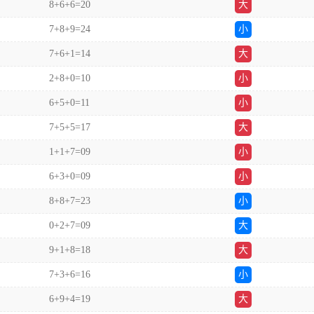
8+6+6=20
大
7+8+9=24
小
7+6+1=14
大
2+8+0=10
小
6+5+0=11
小
7+5+5=17
大
1+1+7=09
小
6+3+0=09
小
8+8+7=23
小
0+2+7=09
大
9+1+8=18
大
7+3+6=16
小
6+9+4=19
大