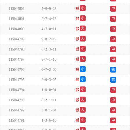
单
小
115044802
5+9+9=23
殺
中
单
小
115044801
2+7+4=13
殺
中
双
大
115044800
4+7+0=11
殺
中
双
大
115044799
9+8+2=19
殺
中
双
小
115044798
6+2+3=11
殺
中
双
大
115044797
8+7+1=16
殺
中
单
小
115044796
0+7+2=09
殺
错
单
小
115044795
2+0+3=05
殺
错
单
小
115044794
1+0+0=01
殺
中
双
大
115044793
8+2+1=11
殺
中
单
大
115044792
3+0+1=04
殺
中
双
小
115044791
1+3+6=10
殺
中
单