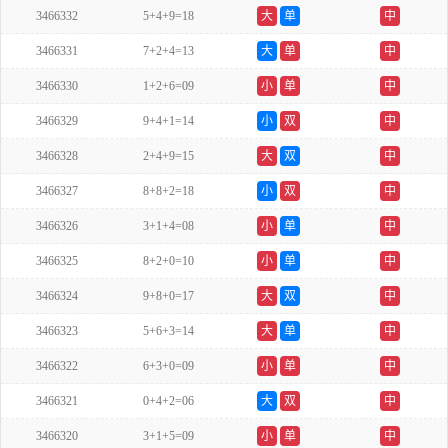
3466332
5+4+9=18
大
单
中
3466331
7+2+4=13
大
单
中
3466330
1+2+6=09
小
单
中
3466329
9+4+1=14
小
双
中
3466328
2+4+9=15
大
双
中
3466327
8+8+2=18
小
双
中
3466326
3+1+4=08
小
单
中
3466325
8+2+0=10
小
单
中
3466324
9+8+0=17
大
双
中
3466323
5+6+3=14
大
单
中
3466322
6+3+0=09
小
单
中
3466321
0+4+2=06
大
双
中
3466320
3+1+5=09
小
单
中