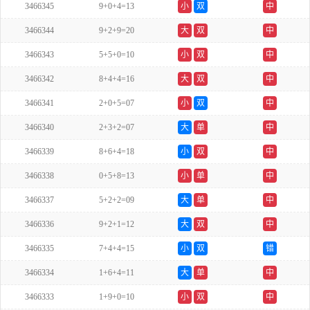
3466345
9+0+4=13
小
双
中
3466344
9+2+9=20
大
双
中
3466343
5+5+0=10
小
双
中
3466342
8+4+4=16
大
双
中
3466341
2+0+5=07
小
双
中
3466340
2+3+2=07
大
单
中
3466339
8+6+4=18
小
双
中
3466338
0+5+8=13
小
单
中
3466337
5+2+2=09
大
单
中
3466336
9+2+1=12
大
双
中
3466335
7+4+4=15
小
双
错
3466334
1+6+4=11
大
单
中
3466333
1+9+0=10
小
双
中