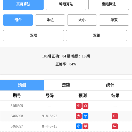
冥月算法
坤眼算法
鹰眼算法
组合
杀组
大小
单双
双项
双组
100期 正确：84 期 错误：16 期
正确率：84%
预测
走势
统计
期号
号码
预测
结果
3466399
---
小
双
---
3466398
9+8+5=22
大
单
中
3466397
8+4+3=15
小
单
中